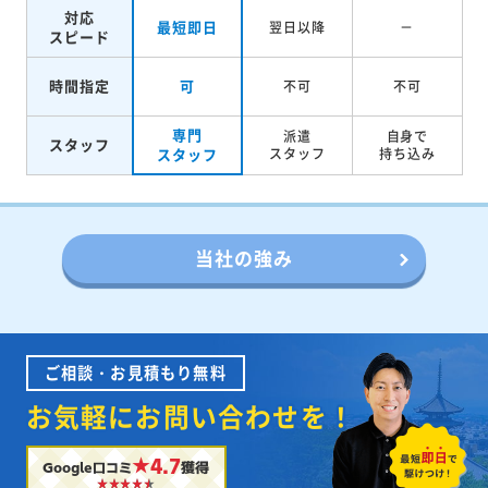
対応
最短即日
翌日以降
－
スピード
時間指定
可
不可
不可
専門
派遣
自身で
スタッフ
スタッフ
スタッフ
持ち込み
当社の強み
ご相談・お見積もり無料
お気軽にお問い合わせを！
★4.7
Google口コミ
獲得