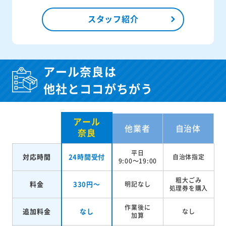
スタッフ紹介
アール奈良は
他社とココがちがう
アール
他業者
自治体
奈良
平日
対応時間
24時間受付
自治体指定
9:00～19:00
粗大ごみ
料金
330円～
明記なし
処理券を
購入
作業後に
追加料金
なし
なし
加算