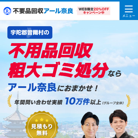
宇陀郡曽爾村の
不用品回収
粗大ゴミ処分
なら
アール奈良
におまかせ！