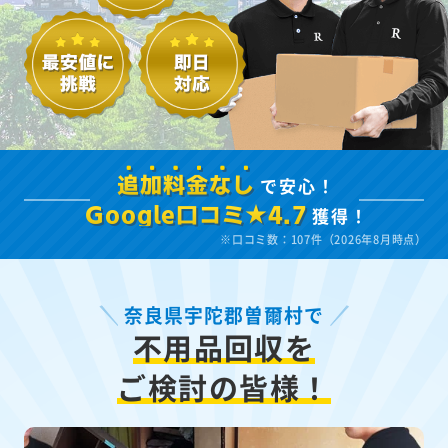
で安心！
追加料金なし
獲得！
Google口コミ★4.7
※口コミ数：107件（2026年8月時点）
奈良県宇陀郡曽爾村で
不用品回収を
ご検討の皆様！