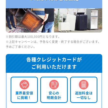
※割引額は最大100,000円となります。
※上記キャンペーンは、予告なく変更・終了する場合がございます。
予めご了承ください。
各種クレジットカードが
ご利用いただけます
業界最安値
安心の
追加料金は
に挑戦！
明朗会計
一切なし