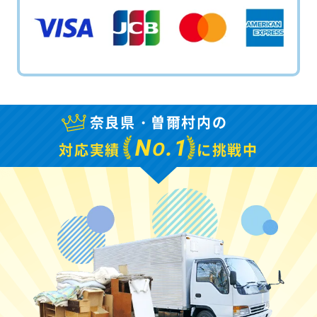
奈良県・曽爾村内の
N
.1
O
対応実績
に挑戦中