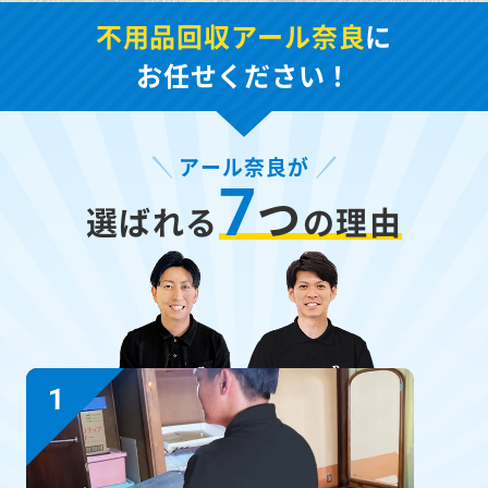
不用品回収アール奈良
に
お任せください！
アール奈良が
7
つ
選ばれる
の理由