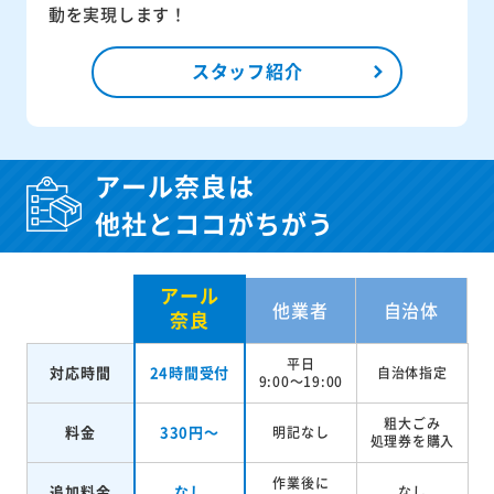
動を実現します！
スタッフ紹介
アール奈良は
他社とココがちがう
アール
他業者
自治体
奈良
平日
対応時間
24時間受付
自治体指定
9:00～19:00
粗大ごみ
料金
330円～
明記なし
処理券を
購入
作業後に
追加料金
なし
なし