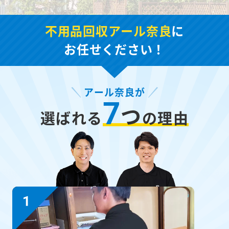
不用品回収アール奈良
に
お任せください！
アール奈良が
7
つ
選ばれる
の理由