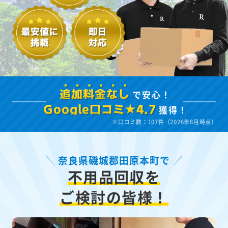
で安心！
追加料金なし
獲得！
Google口コミ★4.7
※口コミ数：107件（2026年8月時点）
奈良県磯城郡田原本町で
不用品回収を
ご検討の皆様！