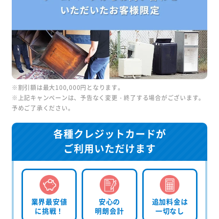
※割引額は最大100,000円となります。
※上記キャンペーンは、予告なく変更・終了する場合がございます。
予めご了承ください。
各種クレジットカードが
ご利用いただけます
業界最安値
安心の
追加料金は
に挑戦！
明朗会計
一切なし