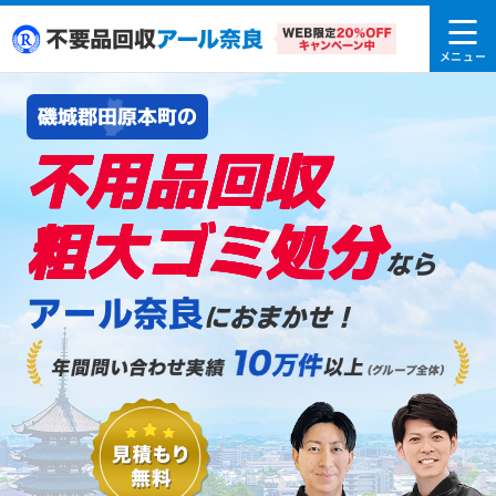
磯城郡田原本町の
不用品回収
粗大ゴミ処分
なら
アール奈良
におまかせ！