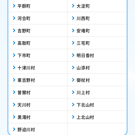
平群町
大淀町
河合町
川西町
吉野町
安堵町
高取町
三宅町
下市町
明日香村
十津川村
山添村
東吉野村
御杖村
曽爾村
川上村
天川村
下北山村
黒滝村
上北山村
野迫川村