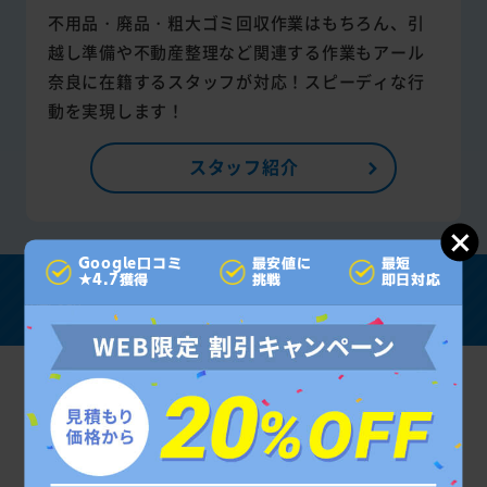
不用品・廃品・粗大ゴミ回収作業はもちろん、引
越し準備や不動産整理など関連する作業もアール
奈良に在籍するスタッフが対応！スピーディな行
動を実現します！
スタッフ紹介
Google口コミ
最安値に
最短
アール奈良は
★4.7獲得
挑戦
即日対応
他社とココがちがう
アール
他業者
自治体
奈良
平日
対応時間
24時間受付
自治体指定
9:00～19:00