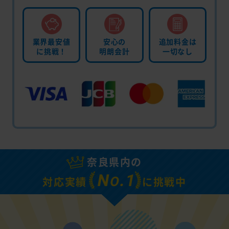
業界最安値
安心の
追加料金は
に挑戦！
明朗会計
一切なし
奈良県内の
N
.1
O
対応実績
に挑戦中