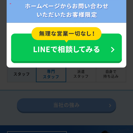
粗大ごみ
料金
330円～
明記なし
処理券を
購入
作業後に
追加料金
なし
なし
加算
対応
最短即日
翌日以降
－
スピード
時間指定
可
不可
不可
専門
派遣
自身で
スタッフ
スタッフ
スタッフ
持ち込み
当社の強み