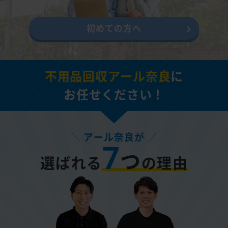
初めての方へ
不用品回収アール奈良
に
お任せください！
アール奈良が
7
つ
選ばれる
の理由