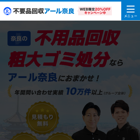
不用品回収
奈良の
粗大ゴミ処分
なら
アール奈良
におまかせ！