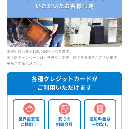
※割引額は最大100,000円となります。
※上記キャンペーンは、予告なく変更・終了する場合がございます。
予めご了承ください。
各種クレジットカードが
ご利用いただけます
業界最安値
安心の
追加料金は
に挑戦！
明朗会計
一切なし