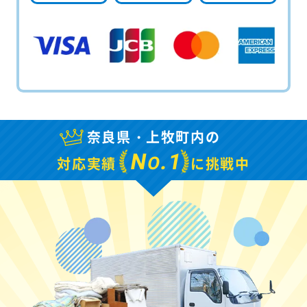
奈良県・上牧町内の
N
.1
O
対応実績
に挑戦中