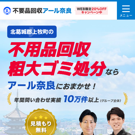
北葛城郡上牧町の
不用品回収
粗大ゴミ処分
なら
アール奈良
におまかせ！