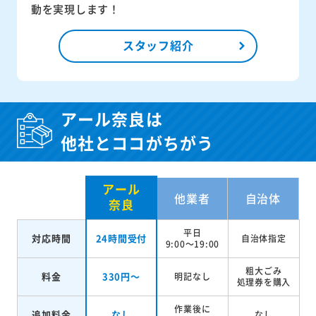
動を実現します！
スタッフ紹介
アール奈良は
他社とココがちがう
アール
他業者
自治体
奈良
平日
対応時間
24時間受付
自治体指定
9:00～19:00
粗大ごみ
料金
330円～
明記なし
処理券を
購入
作業後に
追加料金
なし
なし