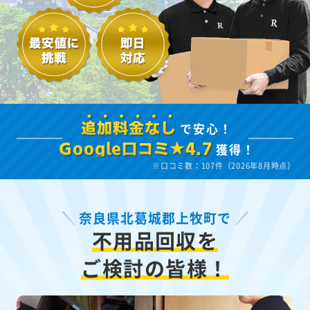
で安心！
追加料金なし
獲得！
Google口コミ★4.7
※口コミ数：107件（2026年8月時点）
奈良県北葛城郡上牧町で
不用品回収を
ご検討の皆様！