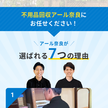
不用品回収アール奈良
に
お任せください！
アール奈良が
7
つ
選ばれる
の理由