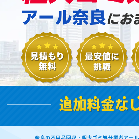
アール奈良
にお
追加料金な
奈良の不用品回収・粗大ゴミ処分業者アー