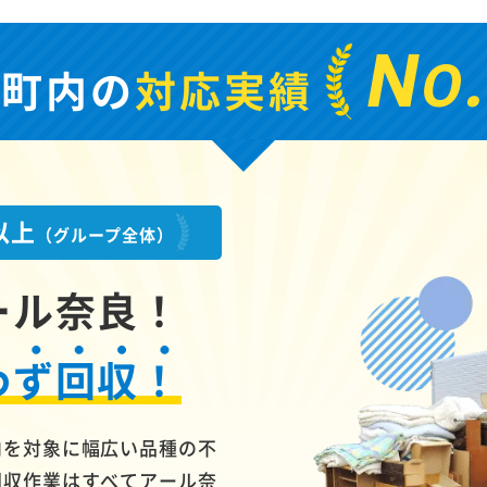
N
O
堵町内の
対応実績
以上
（グループ全体）
ール奈良！
わず回収！
内を対象に幅広い品種の不
回収作業はすべてアール奈