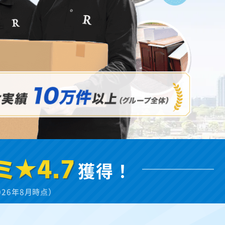
ミ★4.7
獲得！
026年8月時点）