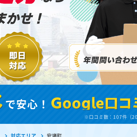
まかせ！
し
で安心！
Google口コ
※口コミ数：107件（2
ル
対応エリア
安堵町