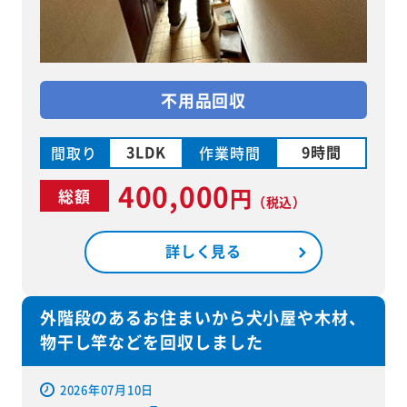
不用品回収
3LDK
9時間
間取り
作業時間
400,000
円
総額
（税込）
詳しく見る
外階段のあるお住まいから犬小屋や木材、
物干し竿などを回収しました
2026年07月10日