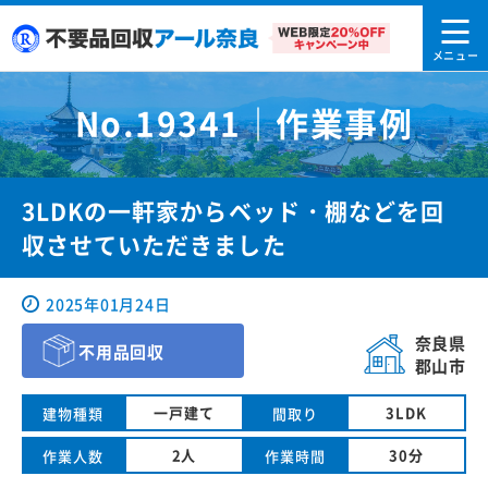
No.19341｜作業事例
3LDKの一軒家からベッド・棚などを回
収させていただきました
2025年01月24日
奈良県
不用品回収
郡山市
一戸建て
3LDK
建物種類
間取り
2人
30分
作業人数
作業時間