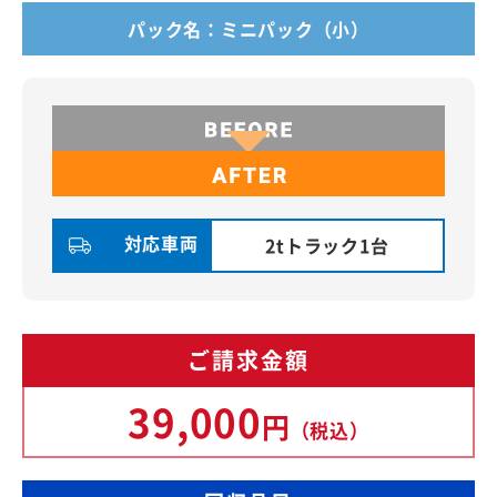
パック名：ミニパック（小）
対応車両
2tトラック1台
ご請求金額
39,000
円
（税込）