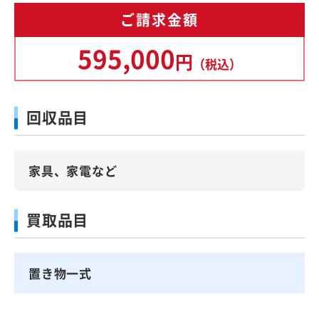
ご請求金額
595,000
円
（税込）
回収品目
家具、家電など
買取品目
置き物一式