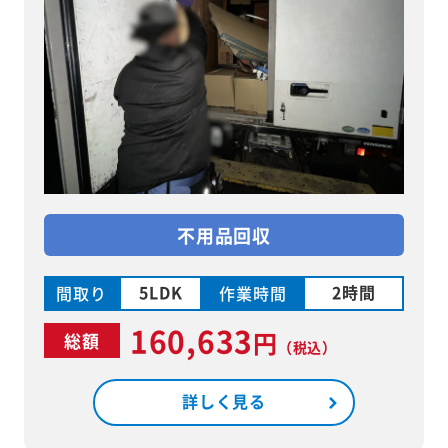
不用品回収
5LDK
2時間
間取り
作業時間
160,633
円
総額
（税込）
詳しく見る