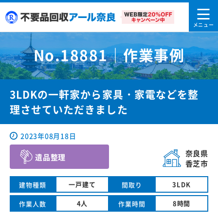
No.18881｜作業事例
3LDKの一軒家から家具・家電などを整
理させていただきました
2023年08月18日
奈良県
遺品整理
香芝市
一戸建て
3LDK
建物種類
間取り
4人
8時間
作業人数
作業時間