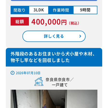
3LDK
9時間
間取り
作業時間
400,000
円
総額
（税込）
詳しく見る
外階段のあるお住まいから犬小屋や木材、
物干し竿などを回収しました
2026年07月10日
奈良県奈良市／
一戸建て